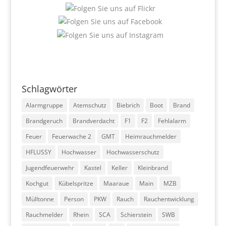
Schlagwörter
Alarmgruppe
Atemschutz
Biebrich
Boot
Brand
Brandgeruch
Brandverdacht
F1
F2
Fehlalarm
Feuer
Feuerwache 2
GMT
Heimrauchmelder
HFLUSSY
Hochwasser
Hochwasserschutz
Jugendfeuerwehr
Kastel
Keller
Kleinbrand
Kochgut
Kübelspritze
Maaraue
Main
MZB
Mülltonne
Person
PKW
Rauch
Rauchentwicklung
Rauchmelder
Rhein
SCA
Schierstein
SWB