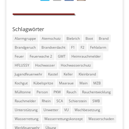
Schlagwörter
Alarmgruppe
Atemschutz
Biebrich
Boot
Brand
Brandgeruch
Brandverdacht
F1
F2
Fehlalarm
Feuer
Feuerwache 2
GMT
Heimrauchmelder
HFLUSSY
Hochwasser
Hochwasserschutz
Jugendfeuerwehr
Kastel
Keller
Kleinbrand
Kochgut
Kübelspritze
Maaraue
Main
MZB
Mülltonne
Person
PKW
Rauch
Rauchentwicklung
Rauchmelder
Rhein
SCA
Schierstein
SWB
Unterstützung
Unwetter
VU
Wachbesetzung
Wasserrettung
Wasserrettungskonzept
Wasserschaden
Werkfeuerwehr
Übung