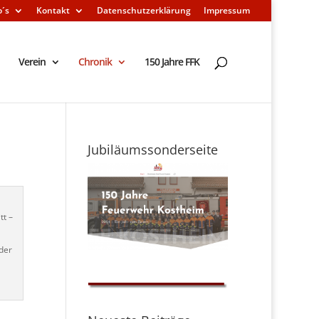
o´s
Kontakt
Datenschutzerklärung
Impressum
Verein
Chronik
150 Jahre FFK
Jubiläumssonderseite
tt –
der
r