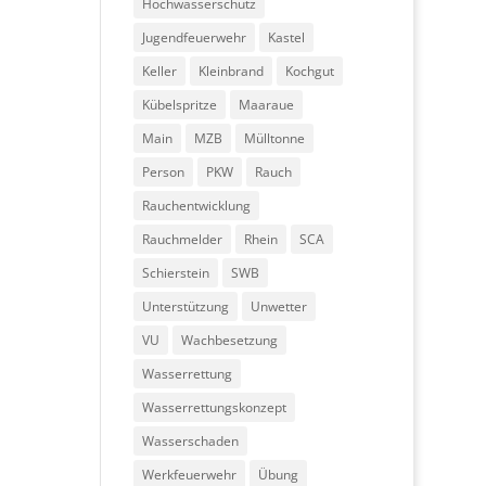
Hochwasserschutz
Jugendfeuerwehr
Kastel
Keller
Kleinbrand
Kochgut
Kübelspritze
Maaraue
Main
MZB
Mülltonne
Person
PKW
Rauch
Rauchentwicklung
Rauchmelder
Rhein
SCA
Schierstein
SWB
Unterstützung
Unwetter
VU
Wachbesetzung
Wasserrettung
Wasserrettungskonzept
Wasserschaden
Werkfeuerwehr
Übung