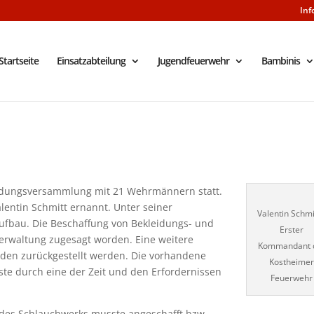
Inf
Startseite
Einsatzabteilung
Jugendfeuerwehr
Bambinis
ndungsversammlung mit 21 Wehrmännern statt.
ntin Schmitt ernannt. Unter seiner
Valentin Schmi
Aufbau. Die Beschaffung von Bekleidungs- und
Erster
rwaltung zugesagt worden. Eine weitere
Kommandant 
den zurückgestellt werden. Die vorhandene
Kostheime
ste durch eine der Zeit und den Erfordernissen
Feuerwehr
 des Schlauchwerks musste angeschafft bzw.