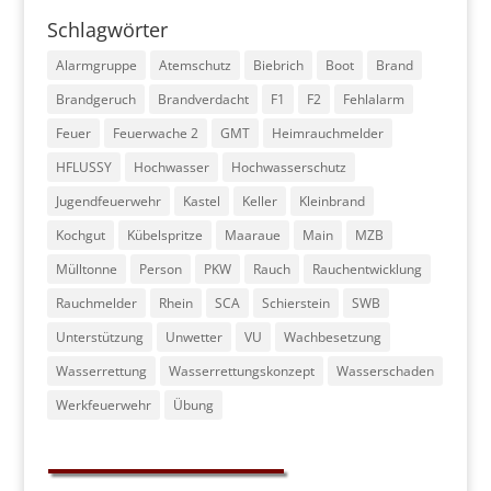
Schlagwörter
Alarmgruppe
Atemschutz
Biebrich
Boot
Brand
Brandgeruch
Brandverdacht
F1
F2
Fehlalarm
Feuer
Feuerwache 2
GMT
Heimrauchmelder
HFLUSSY
Hochwasser
Hochwasserschutz
Jugendfeuerwehr
Kastel
Keller
Kleinbrand
Kochgut
Kübelspritze
Maaraue
Main
MZB
Mülltonne
Person
PKW
Rauch
Rauchentwicklung
Rauchmelder
Rhein
SCA
Schierstein
SWB
Unterstützung
Unwetter
VU
Wachbesetzung
Wasserrettung
Wasserrettungskonzept
Wasserschaden
Werkfeuerwehr
Übung