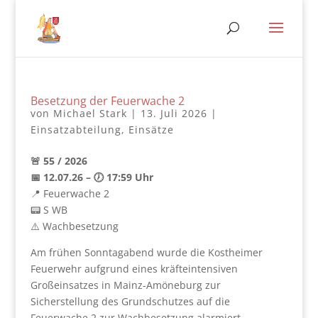
Besetzung der Feuerwache 2
von
Michael Stark
|
13. Juli 2026
|
Einsatzabteilung
,
Einsätze
🚨 55 / 2026
📅 12.07.26 – 🕖 17:59 Uhr
📍 Feuerwache 2
📟 S WB
⚠️ Wachbesetzung
Am frühen Sonntagabend wurde die Kostheimer
Feuerwehr aufgrund eines kräfteintensiven
Großeinsatzes in Mainz-Amöneburg zur
Sicherstellung des Grundschutzes auf die
Feuerwache 2 zur Wachbesetzung alarmiert.