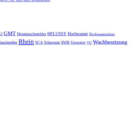
GMT
Hochwasser
 2
Heimrauchmelder
HFLUSSY
Hochwasserschutz
Rhein
Wachbesetzung
SCA
SWB
Rauchmelder
Unwetter
Schierstein
VU