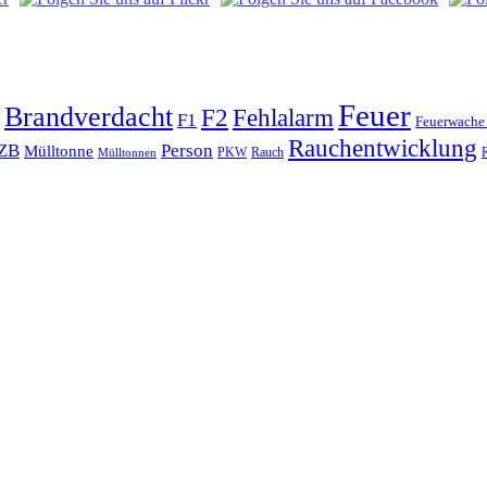
Feuer
Brandverdacht
Fehlalarm
F2
F1
Feuerwache
Rauchentwicklung
ZB
Person
Mülltonne
PKW
Rauch
Mülltonnen