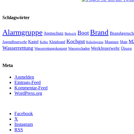
Schlagwörter
Alarmgruppe
Brand
Boot
Brandgeruch
Atemschutz
Biebrich
Kochgut
M
Kastel
Jugendfeuerwehr
Kleinbrand
Maaraue
Keller
Kübelspritze
Main
Wasserrettung
Werkfeuerwehr
Übung
Wasserrettungskonzept
Wasserschaden
Meta
Anmelden
Eintrags-Feed
Kommentar-Feed
WordPress.org
Facebook
X
Instagram
RSS