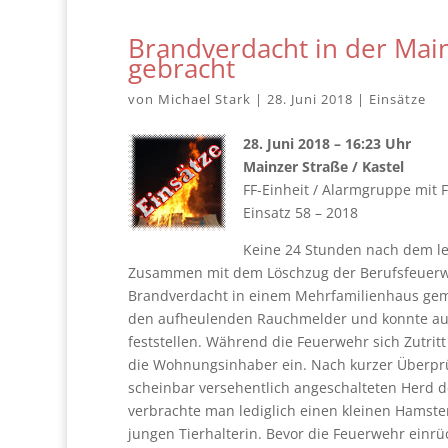
Brandverdacht in der Main
gebracht
von
Michael Stark
|
28. Juni 2018
|
Einsätze
28. Juni 2018 – 16:23 Uhr
Mainzer Straße / Kastel
FF-Einheit / Alarmgruppe mit F
Einsatz 58 – 2018
Keine 24 Stunden nach dem le
Zusammen mit dem Löschzug der Berufsfeuerwehr
Brandverdacht in einem Mehrfamilienhaus gem
den aufheulenden Rauchmelder und konnte auc
feststellen. Während die Feuerwehr sich Zutri
die Wohnungsinhaber ein. Nach kurzer Überprüf
scheinbar versehentlich angeschalteten Herd 
verbrachte man lediglich einen kleinen Hamster 
jungen Tierhalterin. Bevor die Feuerwehr einr