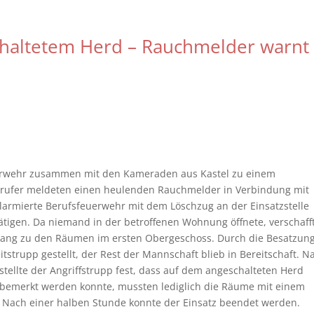
schaltetem Herd – Rauchmelder warnt
rwehr zusammen mit den Kameraden aus Kastel zu einem
Anrufer meldeten einen heulenden Rauchmelder in Verbindung mit
alarmierte Berufsfeuerwehr mit dem Löschzug an der Einsatzstelle
ätigen. Da niemand in der betroffenen Wohnung öffnete, verschaff
Zugang zu den Räumen im ersten Obergeschoss. Durch die Besatzun
strupp gestellt, der Rest der Mannschaft blieb in Bereitschaft. N
tellte der Angriffstrupp fest, dass auf dem angeschalteten Herd
ig bemerkt werden konnte, mussten lediglich die Räume mit einem
. Nach einer halben Stunde konnte der Einsatz beendet werden.