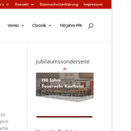
o´s
Kontakt
Datenschutzerklärung
Impressum
Verein
Chronik
150 Jahre FFK
Jubiläumssonderseite
cht
glich
wache