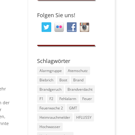
Folgen Sie uns!
Schlagwörter
Alarmgruppe
Atemschutz
Biebrich
Boot
Brand
ehr
Brandgeruch
Brandverdacht
F1
F2
Fehlalarm
Feuer
n der
Feuerwache 2
GMT
r
en,
Heimrauchmelder
HFLUSSY
nnte
Hochwasser