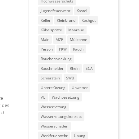
Hochwasserschutz
Jugendfeuerwehr
Kastel
Keller
Kleinbrand
Kochgut
Kübelspritze
Maaraue
Main
MZB
Mülltonne
Person
PKW
Rauch
Rauchentwicklung
Rauchmelder
Rhein
SCA
Schierstein
SWB
Unterstützung
Unwetter
VU
Wachbesetzung
te
g des
Wasserrettung
ach
Wasserrettungskonzept
Wasserschaden
Werkfeuerwehr
Übung