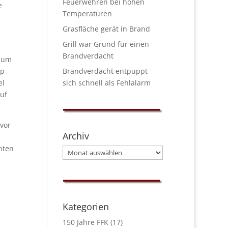
Feuerwehren bei hohen
e
Temperaturen
Grasfläche gerät in Brand
Grill war Grund für einen
Brandverdacht
h um
Brandverdacht entpuppt
pp
sich schnell als Fehlalarm
el
uf
vor
Archiv
nten
Archiv
Kategorien
150 Jahre FFK
(17)