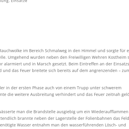
ilung
,
Einsätze
 Rauchwolke im Bereich Schmalweg in den Himmel und sorgte für e
stelle. Umgehend wurden neben den Freiwilligen Wehren Kostheim 
alarmiert und in Marsch gesetzt. Beim Eintreffen an der Einsatzs
nd und das Feuer breitete sich bereits auf dem angrenzenden – zu
 der in der ersten Phase auch von einem Trupp unter schwerem
te die weitere Ausbreitung verhindert und das Feuer zeitnah gel
wässerte man die Brandstelle ausgiebig um ein Wiederaufflammen
ztendlich brannte neben der Lagerstelle der Folienbahnen das Feld
 benötigte Wasser entnahm man den wasserführenden Lösch- und