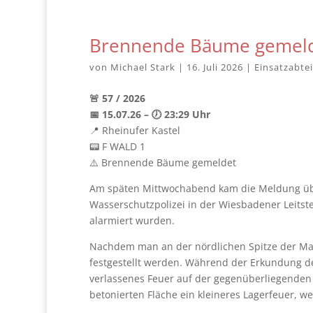
Brennende Bäume gemelde
von
Michael Stark
|
16. Juli 2026
|
Einsatzabte
🚨 57 / 2026
📅 15.07.26 – 🕖 23:29 Uhr
📍 Rheinufer Kastel
📟 F WALD 1
⚠️ Brennende Bäume gemeldet
Am späten Mittwochabend kam die Meldung üb
Wasserschutzpolizei in der Wiesbadener Leitst
alarmiert wurden.
Nachdem man an der nördlichen Spitze der Maa
festgestellt werden. Während der Erkundung d
verlassenes Feuer auf der gegenüberliegenden 
betonierten Fläche ein kleineres Lagerfeuer, 