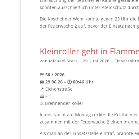
Entrauchung der betroffenen Räume gestaltete
konnten ausschließlich unter Atemschutz durc
Die Kostheimer Wehr konnte gegen 23 Uhr die E
der Feuerwache 2 auf, bevor der Einsatz nach 
Kleinroller geht in Flamm
von
Michael Stark
|
29. Juni 2026
|
Einsatzabte
🚨 50 / 2026
📅 29.06.26 – 🕖 00:46 Uhr
📍 Eichenstraße
📟 F 1
⚠️ Brennender Roller
In der Nacht auf Montag rückte die Kostheimer
zusammen mit der Feuerwache 2 einen brennen
Als man an der Einsatzstelle eintraf, brannte e