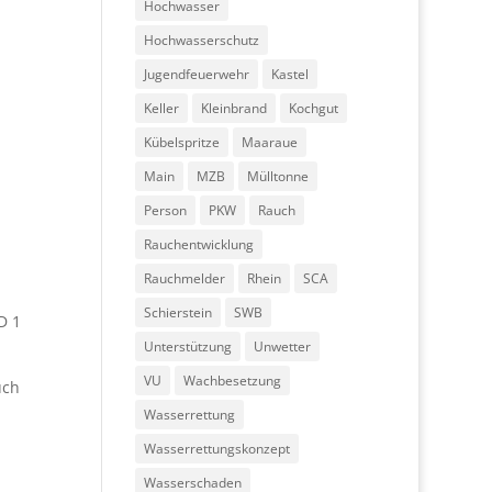
Hochwasser
Hochwasserschutz
Jugendfeuerwehr
Kastel
Keller
Kleinbrand
Kochgut
Kübelspritze
Maaraue
Main
MZB
Mülltonne
Person
PKW
Rauch
Rauchentwicklung
Rauchmelder
Rhein
SCA
Schierstein
SWB
D 1
Unterstützung
Unwetter
VU
Wachbesetzung
uch
Wasserrettung
Wasserrettungskonzept
Wasserschaden