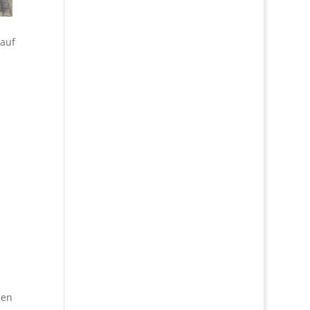
 auf
nen