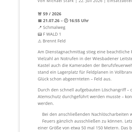
von
Michael Stark
|
22. Juli 2026
|
Einsatzabte
🚨 59 / 2026
📅 21.07.26 – 🕖 16:55 Uhr
📍 Schmalweg
📟 F WALD 1
⚠️ Brennt Feld
Am Dienstagnachmittag stieg eine beachtliche
Vielzahl an Notrufen in der Wiesbadener Leit
Kastel auch die Kameraden der Berufsfeuerwehr 
stand ein Lagerplatz für Feldplanen in Vollbra
Glück schon abgeernteten – Feld aus.
Durch den schnell aufgebauten Löschangriff –
Atemschutz durchgeführt werden musste – konn
werden.
Bei den anschließenden Nachlöscharbeiten 
Feuers gänzlich ausschließen zu können. Let
einer Größe von etwa 50 mal 150 Metern. Das