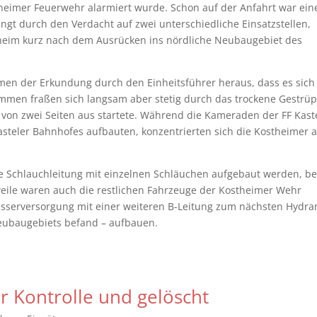
eimer Feuerwehr alarmiert wurde. Schon auf der Anfahrt war ein
gt durch den Verdacht auf zwei unterschiedliche Einsatzstellen,
theim kurz nach dem Ausrücken ins nördliche Neubaugebiet des
men der Erkundung durch den Einheitsführer heraus, dass es sic
mmen fraßen sich langsam aber stetig durch das trockene Gestrü
von zwei Seiten aus startete. Während die Kameraden der FF Kast
steler Bahnhofes aufbauten, konzentrierten sich die Kostheimer a
e Schlauchleitung mit einzelnen Schläuchen aufgebaut werden, be
weile waren auch die restlichen Fahrzeuge der Kostheimer Wehr
asserversorgung mit einer weiteren B-Leitung zum nächsten Hydra
Neubaugebiets befand – aufbauen.
r Kontrolle und gelöscht