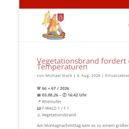
Vegetationsbrand fordert
Temperaturen
von
Michael Stark
|
4. Aug. 2026
|
Einsatzabte
🚨 66 + 67 / 2026
📅 03.08.26 – 🕖 16:42 Uhr
📍 Rheinufer
📟 F WALD 1 / F 1
⚠️ Vegetationsbrand
Am Montagnachmittag kam es zu einem größer