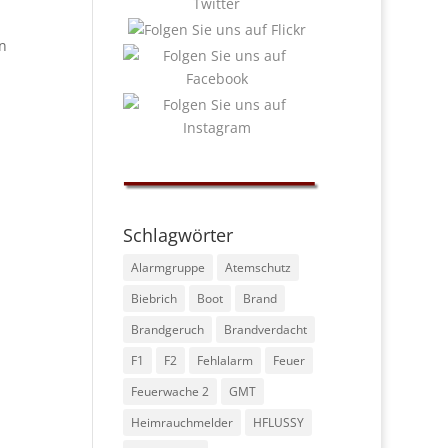
n
Schlagwörter
Alarmgruppe
Atemschutz
Biebrich
Boot
Brand
Brandgeruch
Brandverdacht
F1
F2
Fehlalarm
Feuer
Feuerwache 2
GMT
Heimrauchmelder
HFLUSSY