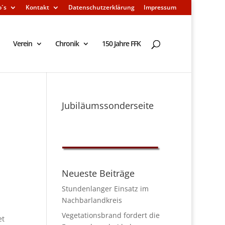
o´s
Kontakt
Datenschutzerklärung
Impressum
Verein
Chronik
150 Jahre FFK
Jubiläumssonderseite
Neueste Beiträge
Stundenlanger Einsatz im
Nachbarlandkreis
Vegetationsbrand fordert die
et