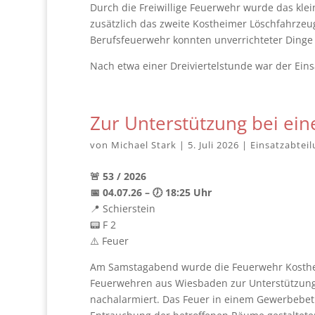
Durch die Freiwillige Feuerwehr wurde das klein
zusätzlich das zweite Kostheimer Löschfahrzeug
Berufsfeuerwehr konnten unverrichteter Dinge
Nach etwa einer Dreiviertelstunde war der Eins
Zur Unterstützung bei ein
von
Michael Stark
|
5. Juli 2026
|
Einsatzabtei
🚨 53 / 2026
📅 04.07.26 – 🕖 18:25 Uhr
📍 Schierstein
📟 F 2
⚠️ Feuer
Am Samstagabend wurde die Feuerwehr Kosthei
Feuerwehren aus Wiesbaden zur Unterstützung 
nachalarmiert. Das Feuer in einem Gewerbebetr