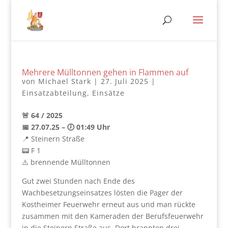
Mehrere Mülltonnen gehen in Flammen auf
von
Michael Stark
|
27. Juli 2025
|
Einsatzabteilung
,
Einsätze
🚨 64 / 2025
📅 27.07.25 – 🕖 01:49 Uhr
📍 Steinern Straße
📟 F 1
⚠️ brennende Mülltonnen
Gut zwei Stunden nach Ende des
Wachbesetzungseinsatzes lösten die Pager der
Kostheimer Feuerwehr erneut aus und man rückte
zusammen mit den Kameraden der Berufsfeuerwehr
in die Steinern Straße aus. Dort brannten drei