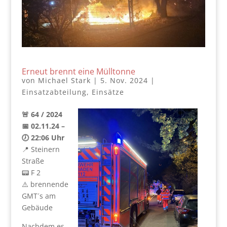
Erneut brennt eine Mülltonne
von
Michael Stark
|
5. Nov. 2024
|
Einsatzabteilung
,
Einsätze
🚨 64 / 2024
📅 02.11.24 –
🕖 22:06 Uhr
📍 Steinern
Straße
📟 F 2
⚠️ brennende
GMT´s am
Gebäude
Nachdem es