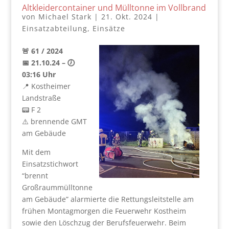
Altkleidercontainer und Mülltonne im Vollbrand
von
Michael Stark
|
21. Okt. 2024
|
Einsatzabteilung
,
Einsätze
🚨 61 / 2024
📅 21.10.24 – 🕖
03:16 Uhr
📍 Kostheimer
Landstraße
📟 F 2
⚠️ brennende GMT
am Gebäude
Mit dem
Einsatzstichwort
“brennt
Großraummülltonne
am Gebäude” alarmierte die Rettungsleitstelle am
frühen Montagmorgen die Feuerwehr Kostheim
sowie den Löschzug der Berufsfeuerwehr. Beim