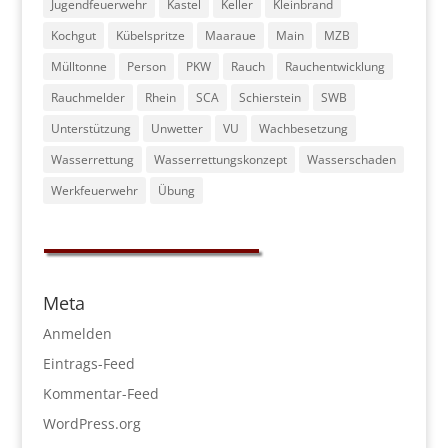
Jugendfeuerwehr
Kastel
Keller
Kleinbrand
Kochgut
Kübelspritze
Maaraue
Main
MZB
Mülltonne
Person
PKW
Rauch
Rauchentwicklung
Rauchmelder
Rhein
SCA
Schierstein
SWB
Unterstützung
Unwetter
VU
Wachbesetzung
Wasserrettung
Wasserrettungskonzept
Wasserschaden
Werkfeuerwehr
Übung
Meta
Anmelden
Eintrags-Feed
Kommentar-Feed
WordPress.org