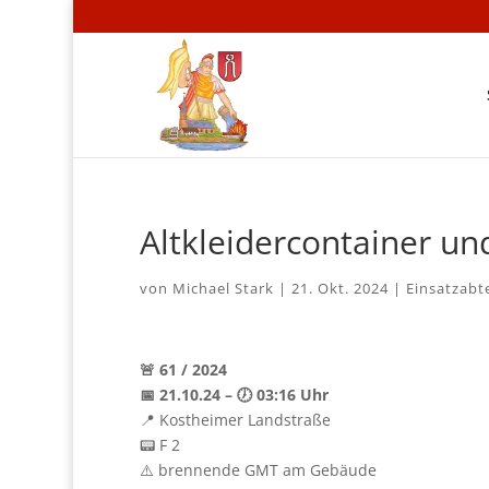
Altkleidercontainer un
von
Michael Stark
|
21. Okt. 2024
|
Einsatzabt
🚨 61 / 2024
📅 21.10.24 – 🕖 03:16 Uhr
📍 Kostheimer Landstraße
📟 F 2
⚠️ brennende GMT am Gebäude