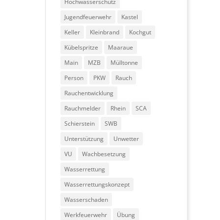
Hochwasserschutz
Jugendfeuerwehr
Kastel
Keller
Kleinbrand
Kochgut
Kübelspritze
Maaraue
Main
MZB
Mülltonne
Person
PKW
Rauch
Rauchentwicklung
Rauchmelder
Rhein
SCA
Schierstein
SWB
Unterstützung
Unwetter
VU
Wachbesetzung
Wasserrettung
Wasserrettungskonzept
Wasserschaden
Werkfeuerwehr
Übung