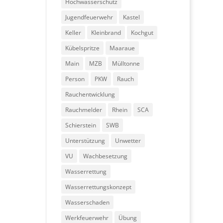
Hochwasserschutz
Jugendfeuerwehr
Kastel
Keller
Kleinbrand
Kochgut
Kübelspritze
Maaraue
Main
MZB
Mülltonne
Person
PKW
Rauch
Rauchentwicklung
Rauchmelder
Rhein
SCA
Schierstein
SWB
Unterstützung
Unwetter
VU
Wachbesetzung
Wasserrettung
Wasserrettungskonzept
Wasserschaden
Werkfeuerwehr
Übung