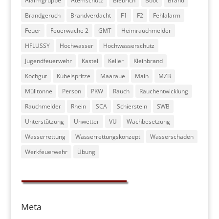
Alarmgruppe
Atemschutz
Biebrich
Boot
Brand
Brandgeruch
Brandverdacht
F1
F2
Fehlalarm
Feuer
Feuerwache 2
GMT
Heimrauchmelder
HFLUSSY
Hochwasser
Hochwasserschutz
Jugendfeuerwehr
Kastel
Keller
Kleinbrand
Kochgut
Kübelspritze
Maaraue
Main
MZB
Mülltonne
Person
PKW
Rauch
Rauchentwicklung
Rauchmelder
Rhein
SCA
Schierstein
SWB
Unterstützung
Unwetter
VU
Wachbesetzung
Wasserrettung
Wasserrettungskonzept
Wasserschaden
Werkfeuerwehr
Übung
Meta