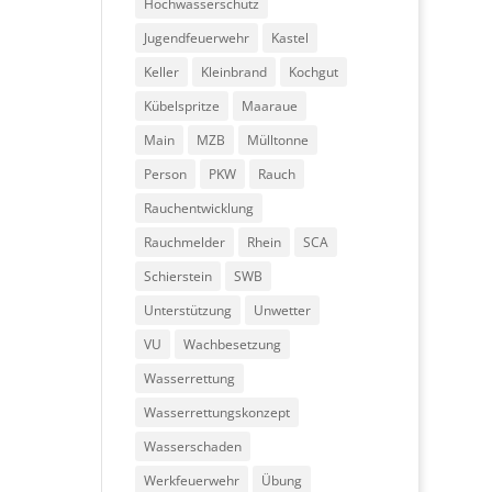
Hochwasserschutz
Jugendfeuerwehr
Kastel
Keller
Kleinbrand
Kochgut
Kübelspritze
Maaraue
Main
MZB
Mülltonne
Person
PKW
Rauch
Rauchentwicklung
Rauchmelder
Rhein
SCA
Schierstein
SWB
Unterstützung
Unwetter
VU
Wachbesetzung
Wasserrettung
Wasserrettungskonzept
Wasserschaden
Werkfeuerwehr
Übung