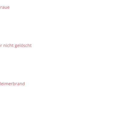
araue
r nicht gelöscht
lleimerbrand