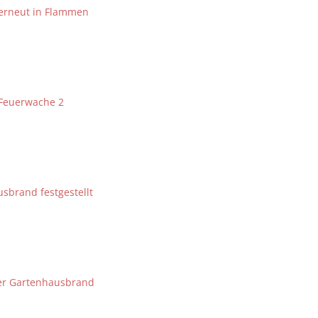
erneut in Flammen
 Feuerwache 2
sbrand festgestellt
ter Gartenhausbrand