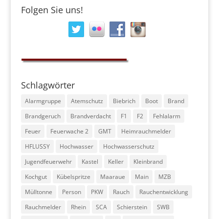
Folgen Sie uns!
Schlagwörter
Alarmgruppe
Atemschutz
Biebrich
Boot
Brand
Brandgeruch
Brandverdacht
F1
F2
Fehlalarm
Feuer
Feuerwache 2
GMT
Heimrauchmelder
HFLUSSY
Hochwasser
Hochwasserschutz
Jugendfeuerwehr
Kastel
Keller
Kleinbrand
Kochgut
Kübelspritze
Maaraue
Main
MZB
Mülltonne
Person
PKW
Rauch
Rauchentwicklung
Rauchmelder
Rhein
SCA
Schierstein
SWB