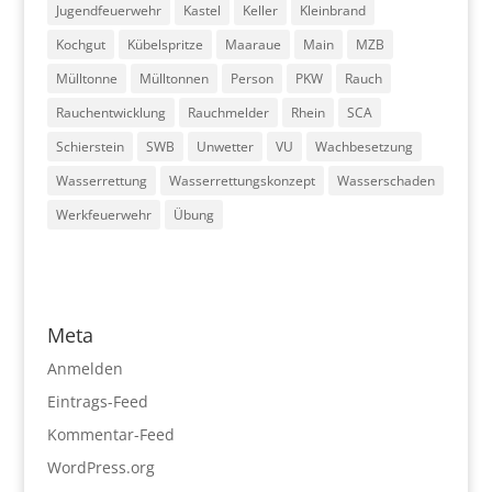
Jugendfeuerwehr
Kastel
Keller
Kleinbrand
Kochgut
Kübelspritze
Maaraue
Main
MZB
Mülltonne
Mülltonnen
Person
PKW
Rauch
Rauchentwicklung
Rauchmelder
Rhein
SCA
Schierstein
SWB
Unwetter
VU
Wachbesetzung
Wasserrettung
Wasserrettungskonzept
Wasserschaden
Werkfeuerwehr
Übung
Meta
Anmelden
Eintrags-Feed
Kommentar-Feed
WordPress.org