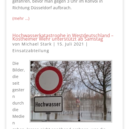
gefahren, bevor man gegen 3 Uhr im Konvoi in
Richtung Düsseldorf aufbrach.
(mehr …)
Hochwasserkatastrophe in Westdeutschland –
Kostheimer Wehr unterstützt ab Samstag
von
Michael Stark
|
15. Juli 2021
|
Einsatzabteilung
Die
Bilder,
die
seit
gester
n
durch
die
Medie
n