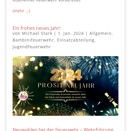
(mehr …)
Ein frohes neues Jahr!
von
Michael Stark
|
1. Jan. 2024
|
Allgemein
,
Bambinifeuerwehr
,
Einsatzabteilung
,
Jugendfeuerwehr
Neuwahlen bei der Feuerwehr – Wehrführung