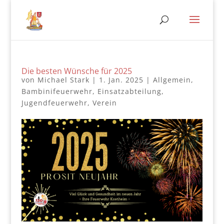
Die besten Wünsche für 2025
von
Michael Stark
|
1. Jan. 2025
|
Allgemein
,
Bambinifeuerwehr
,
Einsatzabteilung
,
Jugendfeuerwehr
,
Verein