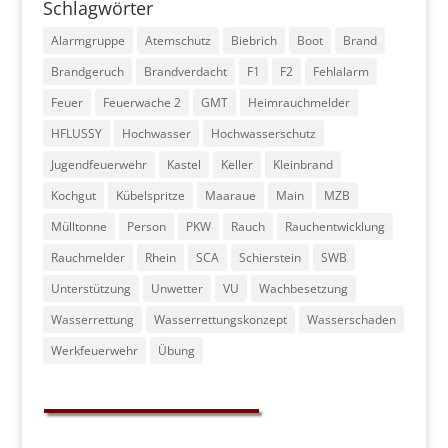
Schlagwörter
Alarmgruppe
Atemschutz
Biebrich
Boot
Brand
Brandgeruch
Brandverdacht
F1
F2
Fehlalarm
Feuer
Feuerwache 2
GMT
Heimrauchmelder
HFLUSSY
Hochwasser
Hochwasserschutz
Jugendfeuerwehr
Kastel
Keller
Kleinbrand
Kochgut
Kübelspritze
Maaraue
Main
MZB
Mülltonne
Person
PKW
Rauch
Rauchentwicklung
Rauchmelder
Rhein
SCA
Schierstein
SWB
Unterstützung
Unwetter
VU
Wachbesetzung
Wasserrettung
Wasserrettungskonzept
Wasserschaden
Werkfeuerwehr
Übung