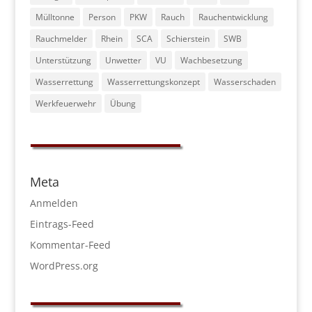
Mülltonne
Person
PKW
Rauch
Rauchentwicklung
Rauchmelder
Rhein
SCA
Schierstein
SWB
Unterstützung
Unwetter
VU
Wachbesetzung
Wasserrettung
Wasserrettungskonzept
Wasserschaden
Werkfeuerwehr
Übung
Meta
Anmelden
Eintrags-Feed
Kommentar-Feed
WordPress.org