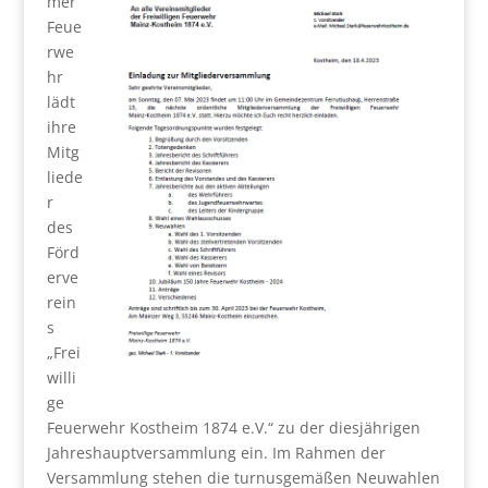
mer
Feue
rwe
hr
lädt
ihre
Mitg
liede
r
des
Förd
erve
rein
s
„Frei
willi
ge
Feuerwehr Kostheim 1874 e.V.“ zu der diesjährigen
Jahreshauptversammlung ein. Im Rahmen der
Versammlung stehen die turnusgemäßen Neuwahlen