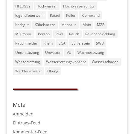
HFLUSSY
Hochwasser
Hochwasserschutz
Jugendfeuerwehr
Kastel
Keller
Kleinbrand
Kochgut
Kübelspritze
Maaraue
Main
MZB
Mülltonne
Person
PKW
Rauch
Rauchentwicklung
Rauchmelder
Rhein
SCA
Schierstein
SWB
Unterstützung
Unwetter
VU
Wachbesetzung
Wasserrettung
Wasserrettungskonzept
Wasserschaden
Werkfeuerwehr
Übung
Meta
Anmelden
Eintrags-Feed
Kommentar-Feed