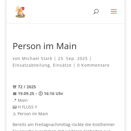
Person im Main
von
Michael Stark
|
23. Sep. 2025
|
Einsatzabteilung
,
Einsätze
|
0 Kommentare
🚨 72 / 2025
📅 19.09.25 – 🕖 16:16 Uhr
📍 Main
📟 H FLUSS Y
⚠️ Person im Main
Bereits am Freitagnachmittag rückte die Kostheimer