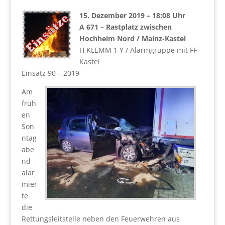
15. Dezember 2019 – 18:08 Uhr
A 671 – Rastplatz zwischen
Hochheim Nord / Mainz-Kastel
H KLEMM 1 Y / Alarmgruppe mit FF-
Kastel
Einsatz 90 – 2019
Am
früh
en
Son
ntag
abe
nd
alar
mier
te
die
Rettungsleitstelle neben den Feuerwehren aus