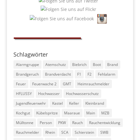
Schlagwörter
Alarmgruppe
Atemschutz
Biebrich
Boot
Brand
Brandgeruch
Brandverdacht
F1
F2
Fehlalarm
Feuer
Feuerwache 2
GMT
Heimrauchmelder
HFLUSSY
Hochwasser
Hochwasserschutz
Jugendfeuerwehr
Kastel
Keller
Kleinbrand
Kochgut
Kübelspritze
Maaraue
Main
MZB
Mülltonne
Person
PKW
Rauch
Rauchentwicklung
Rauchmelder
Rhein
SCA
Schierstein
SWB