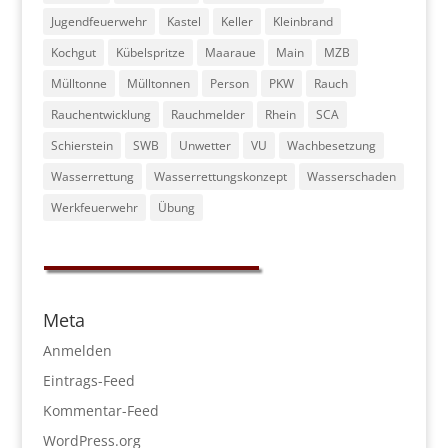
Jugendfeuerwehr
Kastel
Keller
Kleinbrand
Kochgut
Kübelspritze
Maaraue
Main
MZB
Mülltonne
Mülltonnen
Person
PKW
Rauch
Rauchentwicklung
Rauchmelder
Rhein
SCA
Schierstein
SWB
Unwetter
VU
Wachbesetzung
Wasserrettung
Wasserrettungskonzept
Wasserschaden
Werkfeuerwehr
Übung
Meta
Anmelden
Eintrags-Feed
Kommentar-Feed
WordPress.org