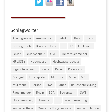
Schlagwörter
Alarmgruppe
Atemschutz
Biebrich
Boot
Brand
Brandgeruch
Brandverdacht
F1
F2
Fehlalarm
Feuer
Feuerwache 2
GMT
Heimrauchmelder
HFLUSSY
Hochwasser
Hochwasserschutz
Jugendfeuerwehr
Kastel
Keller
Kleinbrand
Kochgut
Kübelspritze
Maaraue
Main
MZB
Mülltonne
Person
PKW
Rauch
Rauchentwicklung
Rauchmelder
Rhein
SCA
Schierstein
SWB
Unterstützung
Unwetter
VU
Wachbesetzung
Wasserrettung
Wasserrettungskonzept
Wasserschaden