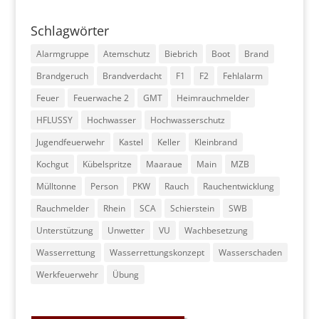
Schlagwörter
Alarmgruppe
Atemschutz
Biebrich
Boot
Brand
Brandgeruch
Brandverdacht
F1
F2
Fehlalarm
Feuer
Feuerwache 2
GMT
Heimrauchmelder
HFLUSSY
Hochwasser
Hochwasserschutz
Jugendfeuerwehr
Kastel
Keller
Kleinbrand
Kochgut
Kübelspritze
Maaraue
Main
MZB
Mülltonne
Person
PKW
Rauch
Rauchentwicklung
Rauchmelder
Rhein
SCA
Schierstein
SWB
Unterstützung
Unwetter
VU
Wachbesetzung
Wasserrettung
Wasserrettungskonzept
Wasserschaden
Werkfeuerwehr
Übung