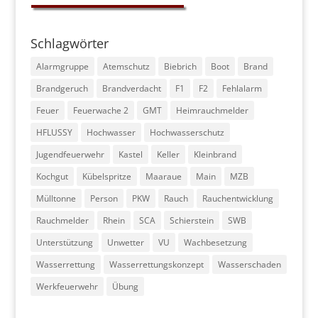
Schlagwörter
Alarmgruppe
Atemschutz
Biebrich
Boot
Brand
Brandgeruch
Brandverdacht
F1
F2
Fehlalarm
Feuer
Feuerwache 2
GMT
Heimrauchmelder
HFLUSSY
Hochwasser
Hochwasserschutz
Jugendfeuerwehr
Kastel
Keller
Kleinbrand
Kochgut
Kübelspritze
Maaraue
Main
MZB
Mülltonne
Person
PKW
Rauch
Rauchentwicklung
Rauchmelder
Rhein
SCA
Schierstein
SWB
Unterstützung
Unwetter
VU
Wachbesetzung
Wasserrettung
Wasserrettungskonzept
Wasserschaden
Werkfeuerwehr
Übung