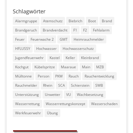
Schlagwörter
Alarmgruppe
Atemschutz
Biebrich
Boot
Brand
Brandgeruch
Brandverdacht
F1
F2
Fehlalarm
Feuer
Feuerwache 2
GMT
Heimrauchmelder
HFLUSSY
Hochwasser
Hochwasserschutz
Jugendfeuerwehr
Kastel
Keller
Kleinbrand
Kochgut
Kübelspritze
Maaraue
Main
MZB
Mülltonne
Person
PKW
Rauch
Rauchentwicklung
Rauchmelder
Rhein
SCA
Schierstein
SWB
Unterstützung
Unwetter
VU
Wachbesetzung
Wasserrettung
Wasserrettungskonzept
Wasserschaden
Werkfeuerwehr
Übung