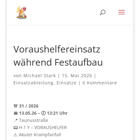
Voraushelfereinsatz
während Festaufbau
von
Michael Stark
|
15. Mai 2026
|
Einsatzabteilung
,
Einsätze
|
0 Kommentare
🚨 31 / 2026
📅 13.05.26 – 🕖 13:21 Uhr
📍 Taunusstraße
📟 H 1 Y – VORAUSHELFER
⚠️ Akuter Krampfanfall