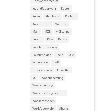
Hochwasserschutz
Jugendfeuerwehr
Kastel
Keller
Kleinbrand
Kochgut
Kübelspritze
Maaraue
Main
MZB
Mülltonne
Person
PKW
Rauch
Rauchentwicklung
Rauchmelder
Rhein
SCA
Schierstein
SWB
Unterstützung
Unwetter
VU
Wachbesetzung
Wasserrettung
Wasserrettungskonzept
Wasserschaden
Werkfeuerwehr
Übung