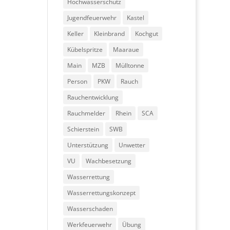
Hochwasserschutz
Jugendfeuerwehr
Kastel
Keller
Kleinbrand
Kochgut
Kübelspritze
Maaraue
Main
MZB
Mülltonne
Person
PKW
Rauch
Rauchentwicklung
Rauchmelder
Rhein
SCA
Schierstein
SWB
Unterstützung
Unwetter
VU
Wachbesetzung
Wasserrettung
Wasserrettungskonzept
Wasserschaden
Werkfeuerwehr
Übung