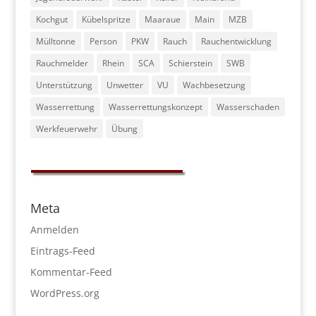
Kochgut
Kübelspritze
Maaraue
Main
MZB
Mülltonne
Person
PKW
Rauch
Rauchentwicklung
Rauchmelder
Rhein
SCA
Schierstein
SWB
Unterstützung
Unwetter
VU
Wachbesetzung
Wasserrettung
Wasserrettungskonzept
Wasserschaden
Werkfeuerwehr
Übung
Meta
Anmelden
Eintrags-Feed
Kommentar-Feed
WordPress.org