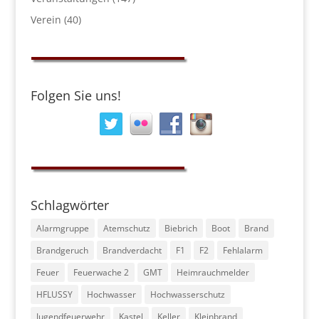
Verein
(40)
Folgen Sie uns!
Schlagwörter
Alarmgruppe
Atemschutz
Biebrich
Boot
Brand
Brandgeruch
Brandverdacht
F1
F2
Fehlalarm
Feuer
Feuerwache 2
GMT
Heimrauchmelder
HFLUSSY
Hochwasser
Hochwasserschutz
Jugendfeuerwehr
Kastel
Keller
Kleinbrand