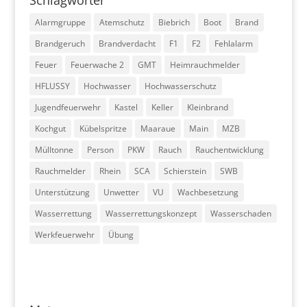
Alarmgruppe
Atemschutz
Biebrich
Boot
Brand
Brandgeruch
Brandverdacht
F1
F2
Fehlalarm
Feuer
Feuerwache 2
GMT
Heimrauchmelder
HFLUSSY
Hochwasser
Hochwasserschutz
Jugendfeuerwehr
Kastel
Keller
Kleinbrand
Kochgut
Kübelspritze
Maaraue
Main
MZB
Mülltonne
Person
PKW
Rauch
Rauchentwicklung
Rauchmelder
Rhein
SCA
Schierstein
SWB
Unterstützung
Unwetter
VU
Wachbesetzung
Wasserrettung
Wasserrettungskonzept
Wasserschaden
Werkfeuerwehr
Übung