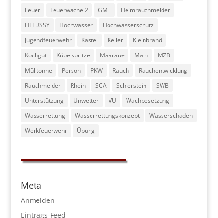
Feuer
Feuerwache 2
GMT
Heimrauchmelder
HFLUSSY
Hochwasser
Hochwasserschutz
Jugendfeuerwehr
Kastel
Keller
Kleinbrand
Kochgut
Kübelspritze
Maaraue
Main
MZB
Mülltonne
Person
PKW
Rauch
Rauchentwicklung
Rauchmelder
Rhein
SCA
Schierstein
SWB
Unterstützung
Unwetter
VU
Wachbesetzung
Wasserrettung
Wasserrettungskonzept
Wasserschaden
Werkfeuerwehr
Übung
Meta
Anmelden
Eintrags-Feed