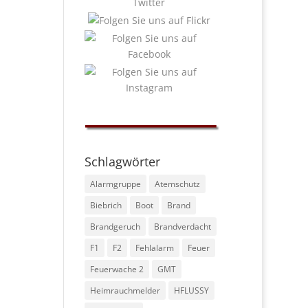
Schlagwörter
Alarmgruppe
Atemschutz
Biebrich
Boot
Brand
Brandgeruch
Brandverdacht
F1
F2
Fehlalarm
Feuer
Feuerwache 2
GMT
Heimrauchmelder
HFLUSSY