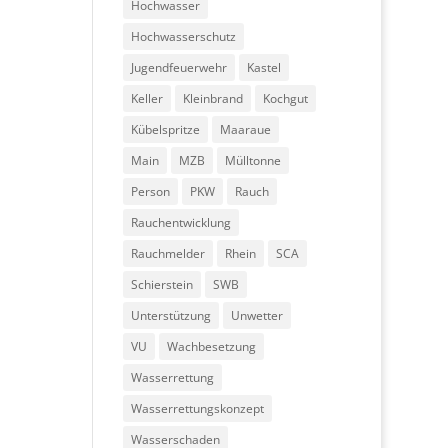
Hochwasser
Hochwasserschutz
Jugendfeuerwehr
Kastel
Keller
Kleinbrand
Kochgut
Kübelspritze
Maaraue
Main
MZB
Mülltonne
Person
PKW
Rauch
Rauchentwicklung
Rauchmelder
Rhein
SCA
Schierstein
SWB
Unterstützung
Unwetter
VU
Wachbesetzung
Wasserrettung
Wasserrettungskonzept
Wasserschaden