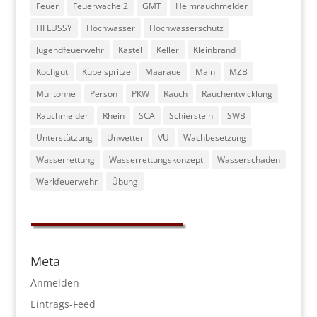
Feuer
Feuerwache 2
GMT
Heimrauchmelder
HFLUSSY
Hochwasser
Hochwasserschutz
Jugendfeuerwehr
Kastel
Keller
Kleinbrand
Kochgut
Kübelspritze
Maaraue
Main
MZB
Mülltonne
Person
PKW
Rauch
Rauchentwicklung
Rauchmelder
Rhein
SCA
Schierstein
SWB
Unterstützung
Unwetter
VU
Wachbesetzung
Wasserrettung
Wasserrettungskonzept
Wasserschaden
Werkfeuerwehr
Übung
Meta
Anmelden
Eintrags-Feed