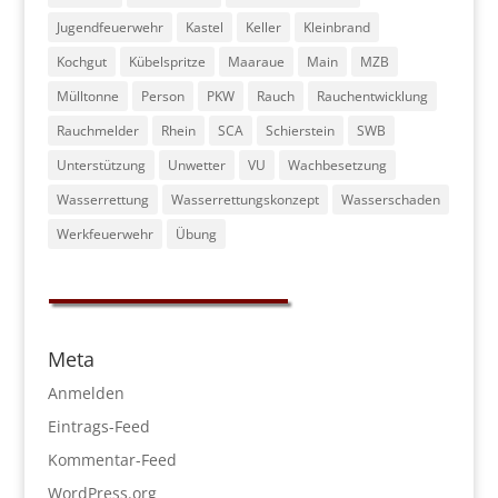
Jugendfeuerwehr
Kastel
Keller
Kleinbrand
Kochgut
Kübelspritze
Maaraue
Main
MZB
Mülltonne
Person
PKW
Rauch
Rauchentwicklung
Rauchmelder
Rhein
SCA
Schierstein
SWB
Unterstützung
Unwetter
VU
Wachbesetzung
Wasserrettung
Wasserrettungskonzept
Wasserschaden
Werkfeuerwehr
Übung
Meta
Anmelden
Eintrags-Feed
Kommentar-Feed
WordPress.org