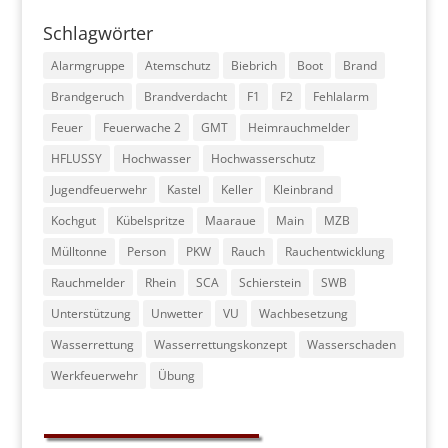
Schlagwörter
Alarmgruppe
Atemschutz
Biebrich
Boot
Brand
Brandgeruch
Brandverdacht
F1
F2
Fehlalarm
Feuer
Feuerwache 2
GMT
Heimrauchmelder
HFLUSSY
Hochwasser
Hochwasserschutz
Jugendfeuerwehr
Kastel
Keller
Kleinbrand
Kochgut
Kübelspritze
Maaraue
Main
MZB
Mülltonne
Person
PKW
Rauch
Rauchentwicklung
Rauchmelder
Rhein
SCA
Schierstein
SWB
Unterstützung
Unwetter
VU
Wachbesetzung
Wasserrettung
Wasserrettungskonzept
Wasserschaden
Werkfeuerwehr
Übung