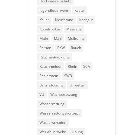
Hochwasserschutz
Jugendfeuerwehr
Kastel
Keller
Kleinbrand
Kochgut
Kübelspritze
Maaraue
Main
MZB
Mülltonne
Person
PKW
Rauch
Rauchentwicklung
Rauchmelder
Rhein
SCA
Schierstein
SWB
Unterstützung
Unwetter
VU
Wachbesetzung
Wasserrettung
Wasserrettungskonzept
Wasserschaden
Werkfeuerwehr
Übung