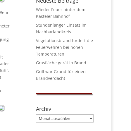
Neueste Beiträge
Wieder Feuer hinter dem
 Wehr
Kasteler Bahnhof
Stundenlanger Einsatz im
meter
Nachbarlandkreis
rgung
Vegetationsbrand fordert die
Feuerwehren bei hohen
Temperaturen
it
Grasfläche gerät in Brand
lader
fuhr.
Grill war Grund für einen
s
Brandverdacht
m
Archiv
Archiv