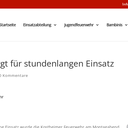
Inf
Startseite
Einsatzabteilung
Jugendfeuerwehr
Bambinis
gt für stundenlangen Einsatz
0 Kommentare
hr
ne Einsatz wurde die Kostheimer Feuerwehr am Montagabend