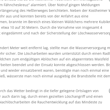
m Fähncheskreuz“ alarmiert. Über Notruf gingen Meldungen
 Verlängerung des Heßlerweges berichteten. Neben der Kostheimer
hr aus und konnten bereits von der Anfahrt aus eine
mmen, brannte im Bereich eines kleinen Wäldchens mehrere Kubik
n etwa 10 auf 30 Metern. Durch die Vornahme von insgesamt 4
itt eingedämmt und nach der Sicherstellung der Löschwasserverso
dert Meter weit entfernt lag, stellte man die Wasserversorgung m
hr sicher. Die Löscharbeiten wurden unterstützt durch einen Rad
ldchen zum endgültigen Ablöschen auf ein abgeerntetes Maisfeld 
rbeiten beendet und der Einsatz konnte abgeschlossen werden. Bi
t und wieder einsatzbereit waren, benötigte man noch einmal eine
ließ, wässerste man noch einmal ausgiebig die Brandstelle mit de
ch das Wetter bedingt in die tiefer gelegene Ortslagen von
 auch darin lag, durch einen gezielten Löschangriff und einen
Nachlöscharbeiten die Rauchentwicklung auf das Mindeste zu