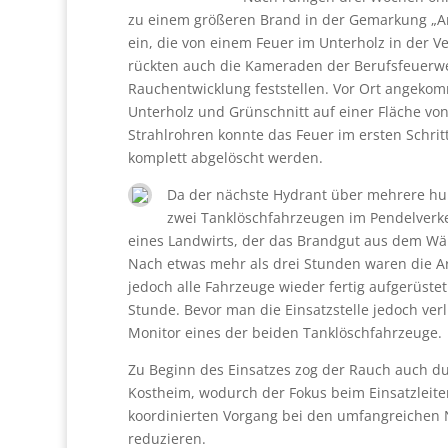
zu einem größeren Brand in der Gemarkung „A
ein, die von einem Feuer im Unterholz in der
rückten auch die Kameraden der Berufsfeuerwe
Rauchentwicklung feststellen. Vor Ort angeko
Unterholz und Grünschnitt auf einer Fläche vo
Strahlrohren konnte das Feuer im ersten Schr
komplett abgelöscht werden.
Da der nächste Hydrant über mehrere hun
zwei Tanklöschfahrzeugen im Pendelverke
eines Landwirts, der das Brandgut aus dem Wä
Nach etwas mehr als drei Stunden waren die A
jedoch alle Fahrzeuge wieder fertig aufgerüste
Stunde. Bevor man die Einsatzstelle jedoch ver
Monitor eines der beiden Tanklöschfahrzeuge.
Zu Beginn des Einsatzes zog der Rauch auch dur
Kostheim, wodurch der Fokus beim Einsatzleiter
koordinierten Vorgang bei den umfangreichen 
reduzieren.