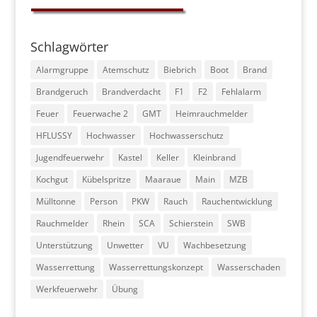
Schlagwörter
Alarmgruppe
Atemschutz
Biebrich
Boot
Brand
Brandgeruch
Brandverdacht
F1
F2
Fehlalarm
Feuer
Feuerwache 2
GMT
Heimrauchmelder
HFLUSSY
Hochwasser
Hochwasserschutz
Jugendfeuerwehr
Kastel
Keller
Kleinbrand
Kochgut
Kübelspritze
Maaraue
Main
MZB
Mülltonne
Person
PKW
Rauch
Rauchentwicklung
Rauchmelder
Rhein
SCA
Schierstein
SWB
Unterstützung
Unwetter
VU
Wachbesetzung
Wasserrettung
Wasserrettungskonzept
Wasserschaden
Werkfeuerwehr
Übung