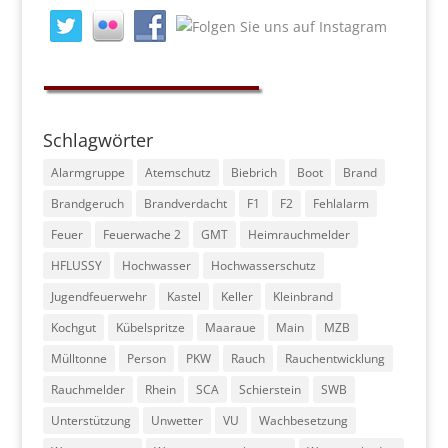
Schlagwörter
Alarmgruppe
Atemschutz
Biebrich
Boot
Brand
Brandgeruch
Brandverdacht
F1
F2
Fehlalarm
Feuer
Feuerwache 2
GMT
Heimrauchmelder
HFLUSSY
Hochwasser
Hochwasserschutz
Jugendfeuerwehr
Kastel
Keller
Kleinbrand
Kochgut
Kübelspritze
Maaraue
Main
MZB
Mülltonne
Person
PKW
Rauch
Rauchentwicklung
Rauchmelder
Rhein
SCA
Schierstein
SWB
Unterstützung
Unwetter
VU
Wachbesetzung