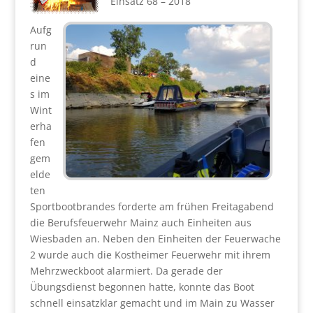
Einsatz 68 – 2018
Aufg
run
d
eine
s im
Wint
erha
fen
gem
elde
ten
Sportbootbrandes forderte am frühen Freitagabend
die Berufsfeuerwehr Mainz auch Einheiten aus
Wiesbaden an. Neben den Einheiten der Feuerwache
2 wurde auch die Kostheimer Feuerwehr mit ihrem
Mehrzweckboot alarmiert. Da gerade der
Übungsdienst begonnen hatte, konnte das Boot
schnell einsatzklar gemacht und im Main zu Wasser