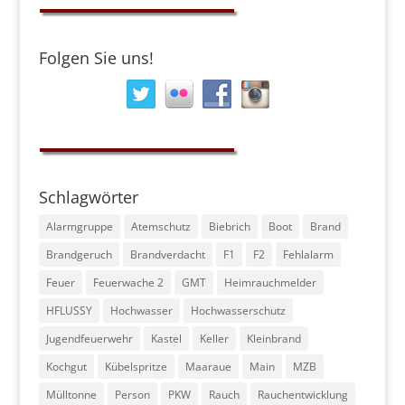
Folgen Sie uns!
Schlagwörter
Alarmgruppe
Atemschutz
Biebrich
Boot
Brand
Brandgeruch
Brandverdacht
F1
F2
Fehlalarm
Feuer
Feuerwache 2
GMT
Heimrauchmelder
HFLUSSY
Hochwasser
Hochwasserschutz
Jugendfeuerwehr
Kastel
Keller
Kleinbrand
Kochgut
Kübelspritze
Maaraue
Main
MZB
Mülltonne
Person
PKW
Rauch
Rauchentwicklung