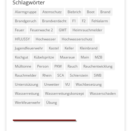
Schlagwörter
Alarmgruppe
Atemschutz
Biebrich
Boot
Brand
Brandgeruch
Brandverdacht
F1
F2
Fehlalarm
Feuer
Feuerwache 2
GMT
Heimrauchmelder
HFLUSSY
Hochwasser
Hochwasserschutz
Jugendfeuerwehr
Kastel
Keller
Kleinbrand
Kochgut
Kübelspritze
Maaraue
Main
MZB
Mülltonne
Person
PKW
Rauch
Rauchentwicklung
Rauchmelder
Rhein
SCA
Schierstein
SWB
Unterstützung
Unwetter
VU
Wachbesetzung
Wasserrettung
Wasserrettungskonzept
Wasserschaden
Werkfeuerwehr
Übung