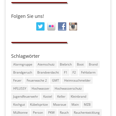
Folgen Sie uns!
Schlagwörter
Alarmgruppe
Atemschutz
Biebrich
Boot
Brand
Brandgeruch
Brandverdacht
F1
F2
Fehlalarm
Feuer
Feuerwache 2
GMT
Heimrauchmelder
HFLUSSY
Hochwasser
Hochwasserschutz
Jugendfeuerwehr
Kastel
Keller
Kleinbrand
Kochgut
Kübelspritze
Maaraue
Main
MZB
Mülltonne
Person
PKW
Rauch
Rauchentwicklung