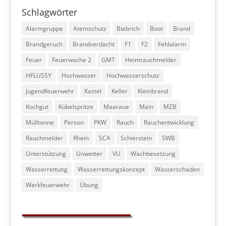
Schlagwörter
Alarmgruppe
Atemschutz
Biebrich
Boot
Brand
Brandgeruch
Brandverdacht
F1
F2
Fehlalarm
Feuer
Feuerwache 2
GMT
Heimrauchmelder
HFLUSSY
Hochwasser
Hochwasserschutz
Jugendfeuerwehr
Kastel
Keller
Kleinbrand
Kochgut
Kübelspritze
Maaraue
Main
MZB
Mülltonne
Person
PKW
Rauch
Rauchentwicklung
Rauchmelder
Rhein
SCA
Schierstein
SWB
Unterstützung
Unwetter
VU
Wachbesetzung
Wasserrettung
Wasserrettungskonzept
Wasserschaden
Werkfeuerwehr
Übung