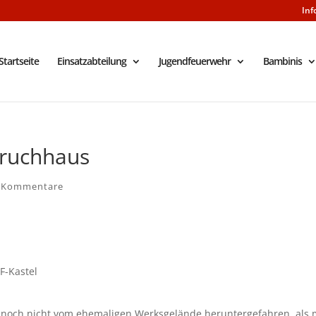
Inf
Startseite
Einsatzabteilung
Jugendfeuerwehr
Bambinis
bruchhaus
 Kommentare
F-Kastel
e noch nicht vom ehemaligen Werksgelände heruntergefahren, als