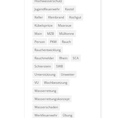
Hochwasserschutz
Jugendfeuerwehr
Kastel
Keller
Kleinbrand
Kochgut
Kübelspritze
Maaraue
Main
MZB
Mülltonne
Person
PKW
Rauch
Rauchentwicklung
Rauchmelder
Rhein
SCA
Schierstein
SWB
Unterstützung
Unwetter
VU
Wachbesetzung
Wasserrettung
Wasserrettungskonzept
Wasserschaden
Werkfeuerwehr
Übung