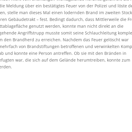
ie Meldung über ein bestätigtes Feuer von der Polizei und löste d
en, stelle man dieses Mal einen lodernden Brand im zweiten Stock
en Gebäudetrakt – fest. Bedingt dadurch, dass Mittlerweile die Fr
tablagefläche genutzt werden, konnte man nicht direkt an die
gehende Angriffstrupp musste somit seine Schlauchleitung komple
m den Brandherd zu erreichen. Nachdem das Feuer gelöscht war
mehrfach von Brandstiftungen betroffenen und verwinkelten Komp
ab und konnte eine Person antreffen. Ob sie mit den Bränden in
befugten war, die sich auf dem Gelände herumtreiben, konnte zum
erden.