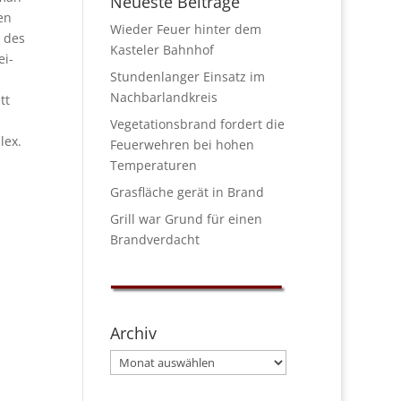
Neueste Beiträge
en
Wieder Feuer hinter dem
 des
Kasteler Bahnhof
ei-
Stundenlanger Einsatz im
Nachbarlandkreis
tt
Vegetationsbrand fordert die
lex.
Feuerwehren bei hohen
Temperaturen
Grasfläche gerät in Brand
Grill war Grund für einen
Brandverdacht
Archiv
Archiv