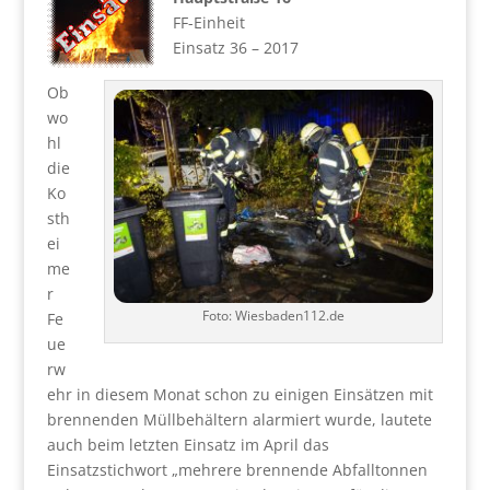
FF-Einheit
Einsatz 36 – 2017
Ob
wo
hl
die
Ko
sth
ei
me
r
Foto: Wiesbaden112.de
Fe
ue
rw
ehr in diesem Monat schon zu einigen Einsätzen mit
brennenden Müllbehältern alarmiert wurde, lautete
auch beim letzten Einsatz im April das
Einsatzstichwort „mehrere brennende Abfalltonnen