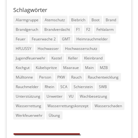
Schlagwörter
Alarmgruppe
Atemschutz
Biebrich
Boot
Brand
Brandgeruch
Brandverdacht
F1
F2
Fehlalarm
Feuer
Feuerwache 2
GMT
Heimrauchmelder
HFLUSSY
Hochwasser
Hochwasserschutz
Jugendfeuerwehr
Kastel
Keller
Kleinbrand
Kochgut
Kübelspritze
Maaraue
Main
MZB
Mülltonne
Person
PKW
Rauch
Rauchentwicklung
Rauchmelder
Rhein
SCA
Schierstein
SWB
Unterstützung
Unwetter
VU
Wachbesetzung
Wasserrettung
Wasserrettungskonzept
Wasserschaden
Werkfeuerwehr
Übung