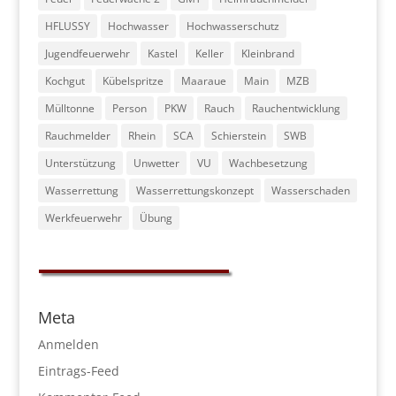
HFLUSSY
Hochwasser
Hochwasserschutz
Jugendfeuerwehr
Kastel
Keller
Kleinbrand
Kochgut
Kübelspritze
Maaraue
Main
MZB
Mülltonne
Person
PKW
Rauch
Rauchentwicklung
Rauchmelder
Rhein
SCA
Schierstein
SWB
Unterstützung
Unwetter
VU
Wachbesetzung
Wasserrettung
Wasserrettungskonzept
Wasserschaden
Werkfeuerwehr
Übung
Meta
Anmelden
Eintrags-Feed