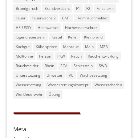
Brandgeruch
Brandverdacht
F1
F2
Fehlalarm
Feuer
Feuerwache 2
GMT
Heimrauchmelder
HFLUSSY
Hochwasser
Hochwasserschutz
Jugendfeuerwehr
Kastel
Keller
Kleinbrand
Kochgut
Kübelspritze
Maaraue
Main
MZB
Mülltonne
Person
PKW
Rauch
Rauchentwicklung
Rauchmelder
Rhein
SCA
Schierstein
SWB
Unterstützung
Unwetter
VU
Wachbesetzung
Wasserrettung
Wasserrettungskonzept
Wasserschaden
Werkfeuerwehr
Übung
Meta