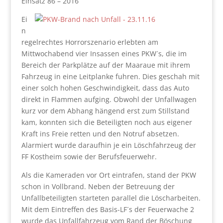
Einsatz 86 – 2016
Ei
n
regelrechtes Horrorszenario erlebten am
Mittwochabend vier Insassen eines PKW´s, die im
Bereich der Parkplätze auf der Maaraue mit ihrem
Fahrzeug in eine Leitplanke fuhren. Dies geschah mit
einer solch hohen Geschwindigkeit, dass das Auto
direkt in Flammen aufging. Obwohl der Unfallwagen
kurz vor dem Abhang hängend erst zum Stillstand
kam, konnten sich die Beteiligten noch aus eigener
Kraft ins Freie retten und den Notruf absetzen.
Alarmiert wurde daraufhin je ein Löschfahrzeug der
FF Kostheim sowie der Berufsfeuerwehr.
Als die Kameraden vor Ort eintrafen, stand der PKW
schon in Vollbrand. Neben der Betreuung der
Unfallbeteiligten starteten parallel die Löscharbeiten.
Mit dem Eintreffen des Basis-LF´s der Feuerwache 2
wurde das Unfallfahrzeug vom Rand der Böschung