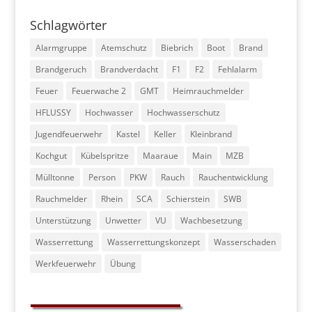
Schlagwörter
Alarmgruppe
Atemschutz
Biebrich
Boot
Brand
Brandgeruch
Brandverdacht
F1
F2
Fehlalarm
Feuer
Feuerwache 2
GMT
Heimrauchmelder
HFLUSSY
Hochwasser
Hochwasserschutz
Jugendfeuerwehr
Kastel
Keller
Kleinbrand
Kochgut
Kübelspritze
Maaraue
Main
MZB
Mülltonne
Person
PKW
Rauch
Rauchentwicklung
Rauchmelder
Rhein
SCA
Schierstein
SWB
Unterstützung
Unwetter
VU
Wachbesetzung
Wasserrettung
Wasserrettungskonzept
Wasserschaden
Werkfeuerwehr
Übung