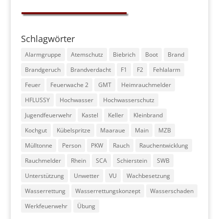
Schlagwörter
Alarmgruppe
Atemschutz
Biebrich
Boot
Brand
Brandgeruch
Brandverdacht
F1
F2
Fehlalarm
Feuer
Feuerwache 2
GMT
Heimrauchmelder
HFLUSSY
Hochwasser
Hochwasserschutz
Jugendfeuerwehr
Kastel
Keller
Kleinbrand
Kochgut
Kübelspritze
Maaraue
Main
MZB
Mülltonne
Person
PKW
Rauch
Rauchentwicklung
Rauchmelder
Rhein
SCA
Schierstein
SWB
Unterstützung
Unwetter
VU
Wachbesetzung
Wasserrettung
Wasserrettungskonzept
Wasserschaden
Werkfeuerwehr
Übung