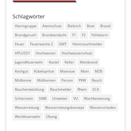
Schlagwörter
Alarmgruppe
Atemschutz
Biebrich
Boot
Brand
Brandgeruch
Brandverdacht
F1
F2
Fehlalarm
Feuer
Feuerwache 2
GMT
Heimrauchmelder
HFLUSSY
Hochwasser
Hochwasserschutz
Jugendfeuerwehr
Kastel
Keller
Kleinbrand
Kochgut
Kübelspritze
Maaraue
Main
MZB
Mülltonne
Mülltonnen
Person
PKW
Rauch
Rauchentwicklung
Rauchmelder
Rhein
SCA
Schierstein
SWB
Unwetter
VU
Wachbesetzung
Wasserrettung
Wasserrettungskonzept
Wasserschaden
Werkfeuerwehr
Übung