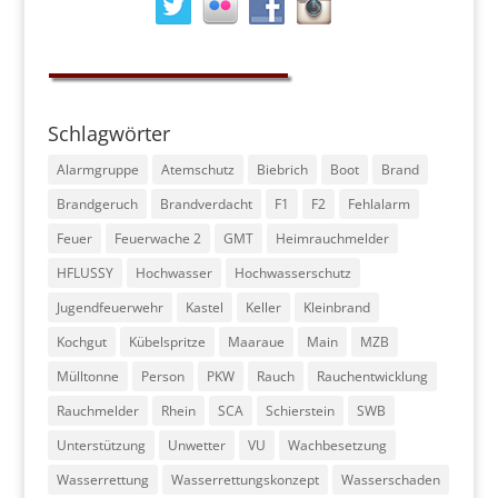
Schlagwörter
Alarmgruppe
Atemschutz
Biebrich
Boot
Brand
Brandgeruch
Brandverdacht
F1
F2
Fehlalarm
Feuer
Feuerwache 2
GMT
Heimrauchmelder
HFLUSSY
Hochwasser
Hochwasserschutz
Jugendfeuerwehr
Kastel
Keller
Kleinbrand
Kochgut
Kübelspritze
Maaraue
Main
MZB
Mülltonne
Person
PKW
Rauch
Rauchentwicklung
Rauchmelder
Rhein
SCA
Schierstein
SWB
Unterstützung
Unwetter
VU
Wachbesetzung
Wasserrettung
Wasserrettungskonzept
Wasserschaden