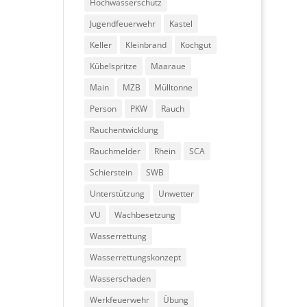
Hochwasserschutz
Jugendfeuerwehr
Kastel
Keller
Kleinbrand
Kochgut
Kübelspritze
Maaraue
Main
MZB
Mülltonne
Person
PKW
Rauch
Rauchentwicklung
Rauchmelder
Rhein
SCA
Schierstein
SWB
Unterstützung
Unwetter
VU
Wachbesetzung
Wasserrettung
Wasserrettungskonzept
Wasserschaden
Werkfeuerwehr
Übung