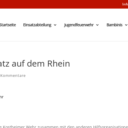
Inf
Startseite
Einsatzabteilung
Jugendfeuerwehr
Bambinis
atz auf dem Rhein
 Kommentare
hr
e Kostheimer Wehr zusammen mit den anderen Hilfsorganisation