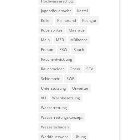
Hochwasserschutz
Jugendfeuerwehr
Kastel
Keller
Kleinbrand
Kochgut
Kübelspritze
Maaraue
Main
MZB
Mülltonne
Person
PKW
Rauch
Rauchentwicklung
Rauchmelder
Rhein
SCA
Schierstein
SWB
Unterstützung
Unwetter
VU
Wachbesetzung
Wasserrettung
Wasserrettungskonzept
Wasserschaden
Werkfeuerwehr
Übung